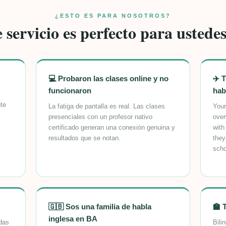
¿ESTO ES PARA NOSOTROS?
 servicio es perfecto para ustedes 
💻 Probaron las clases online y no
✈️ 
funcionaron
hab
nte
La fatiga de pantalla es real. Las clases
Your
presenciales con un profesor nativo
over
certificado generan una conexión genuina y
with
resultados que se notan.
they
scho
🇬🇧 Sos una familia de habla
🏫 
inglesa en BA
odas
Bili