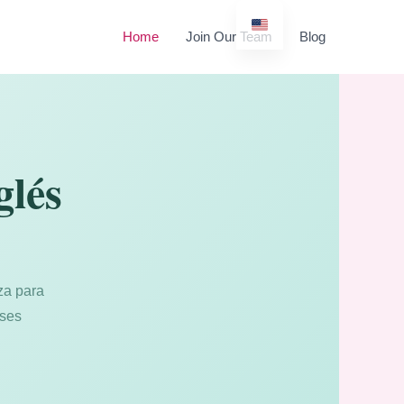
Home
Join Our Team
Blog
glés
za para
ases